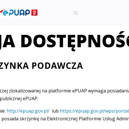
JA DOSTĘPNOŚ
PZPO
RZYNKA PODAWCZA
awczej zlokalizowanej na platformie ePUAP wymaga posiadan
 publicznej ePUAP.
nie:
http://epuap.gov.pl/
lub
https://epuap.gov.pl/wps/portal
posiada skrzynkę na Elektronicznej Platformie Usług Adminis