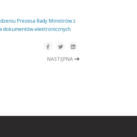
dzeniu Prezesa Rady Ministrów z
ia dokumentów elektronicznych
NASTĘPNA STRONA: DEKLARACJA DO
NASTĘPNA