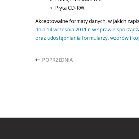
Płyta CD-RW.
Akceptowalne formaty danych, w jakich zapi
dnia 14 września 2011 r. w sprawie sporzą
oraz udostępniania formularzy, wzorów i k
POPRZEDNIA STRONA: STATUT PZPO BIECZ
POPRZEDNIA