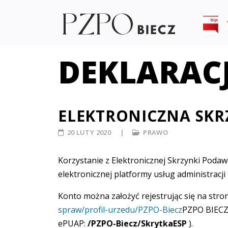
DEKLARAC
ELEKTRONICZNA SK
20 LUTY 2020
PRAWO
Korzystanie z Elektronicznej Skrzynki Pod
elektronicznej platformy usług administracji
Konto można założyć rejestrując się na stro
spraw/profil-urzedu/PZPO-Biecz
PZPO BIECZ 
ePUAP:
/PZPO-Biecz/SkrytkaESP
).