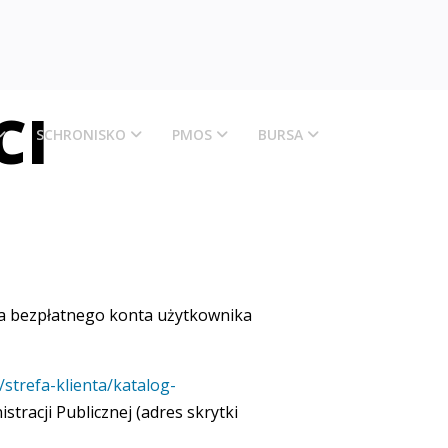
CI
SCHRONISKO
PMOS
BURSA
ia bezpłatnego konta użytkownika
/strefa-klienta/katalog-
tracji Publicznej (adres skrytki